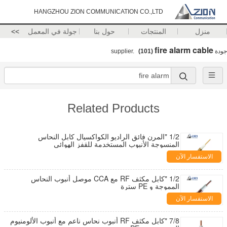
HANGZHOU ZION COMMUNICATION CO.,LTD
منزل
المنتجات
حول بنا
جولة في المعمل
>>
fire alarm cable
جودة
supplier.
(101)
Related Products
1/2 "المرن فائق الراديو الكواكسيال كابل النحاس
المنسوجة الأنبوب المستخدمة للقفز الهوائي
الاستفسار الآن
1/2 "كابل مكثف RF مع CCA موصل أنبوب النحاس
المموجة و PE سترة
الاستفسار الآن
7/8 "كابل مكثف RF أنبوب نحاس ناعم مع أنبوب الألومنيوم