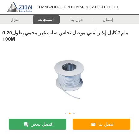
HANGZHOU ZION COMMUNICATION CO.,LTD
إتصال
حول بنا
المنتجات
منزل
0.20ملم2 كابل إنذار أمني موصل نحاس صلب غير محمي بطول
100M
اتصل بنا
افضل سعر