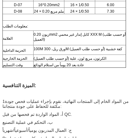
D-07
16*0.20mm2
16 × 1/0.50
6.00
7.30
24 × 1/0.50
24 × 0.20 ملم مربع
D-08
معلومات الطلب:
زيون 0.20mm2 كابل إنذار غير محمي XXX M (أو حسب طلب
العلامة
العميل)
100M ورق ريل، 300M كفة خشبية (أو حسب طلب العميل)
الحزمة الداخلية
الكرتون، مربع لون، علبة (أو حسب طلب العميل)
الحزمة الخارجية
عادة بعد 20 يوماً من استلام الودائع
وقت التسليم
الميزة التنافسية:
1من المواد الخام إلى المنتجات النهائية، نقوم بإجراء عمليات فحص جودة
مكثفة للحفاظ على جودة منتجاتنا:
أ، المواد الواردة تم فحصها من قبل QC.
ب، التحكم في عملية التصنيع
ج: العمال المدربون يومياً/أسبوعياً/شهرياً