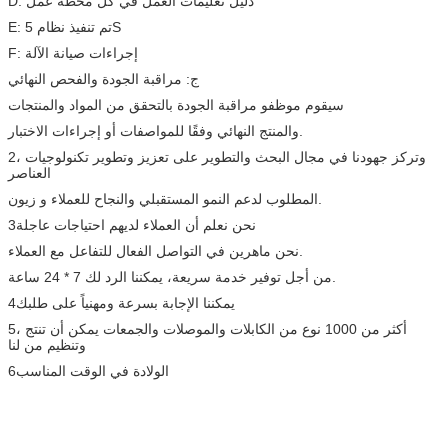
D: دليل تعليمات العمل في كل محطة عمل
E: تم تنفيذ نظام 5S
F: إجراءات صيانة الآلة
ج: مراقبة الجودة والفحص النهائي
سيقوم موظفو مراقبة الجودة بالتحقق من المواد والمنتجات
والمنتج النهائي وفقًا للمواصفات أو إجراءات الاختبار.
2، وتركز جهودنا في مجال البحث والتطوير على تعزيز وتطوير تكنولوجيات
العناصر
المطلوب لدعم النمو المستقبلي والنجاح للعملاء و زيون.
3نحن نعلم أن العملاء لديهم احتياجات عاجلة
نحن ماهرين في التواصل الفعال للتفاعل مع العملاء.
من أجل توفير خدمة سريعة، يمكننا الرد لك 7 * 24 ساعة.
4يمكننا الإجابة بسرعة ومهنياً على طلبك
5، أكثر من 1000 نوع من الكابلات والموصلات والجمعات يمكن أن تنتج
وتنظيم من لنا
6الولادة في الوقت المناسب