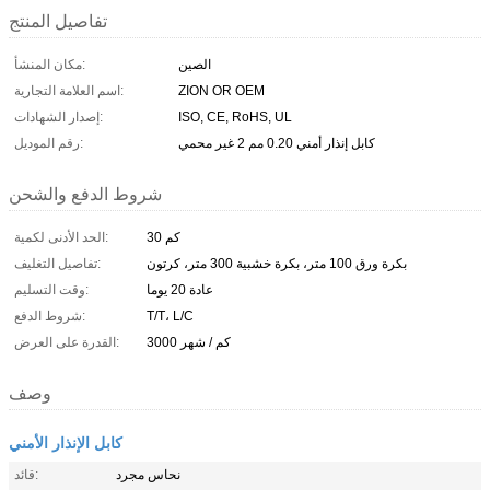
تفاصيل المنتج
الصين
مكان المنشأ:
ZION OR OEM
اسم العلامة التجارية:
ISO, CE, RoHS, UL
إصدار الشهادات:
كابل إنذار أمني 0.20 مم 2 غير محمي
رقم الموديل:
شروط الدفع والشحن
30 كم
الحد الأدنى لكمية:
بكرة ورق 100 متر، بكرة خشبية 300 متر، كرتون
تفاصيل التغليف:
عادة 20 يوما
وقت التسليم:
T/T، L/C
شروط الدفع:
3000 كم / شهر
القدرة على العرض:
وصف
كابل الإنذار الأمني
نحاس مجرد
قائد: