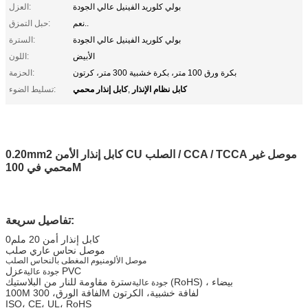
بولي كلوريد الفينيل عالي الجودة
العزل:
نعم..
حبل التمزق:
بولي كلوريد الفينيل عالي الجودة
السترة:
الأبيض
اللون:
بكرة ورق 100 متر، بكرة خشبية 300 متر، كرتون
الحزمة:
كابل نظام الإنذار
كابل إنذار محمي
,
تسليط الضوء:
0.20mm2 كابل إنذار الأمن CU الصلب / CCA / TCCA موصل غير
محمي في 100M
تفاصيل سريعة:
0كابل إنذار أمن 20 ملم
موصل نحاس عاري صلب
موصل الألومنيوم المغطى بالنحاس الصلب
عزل PVC
جودة عالية
سترة مقاومة للنار من البلاستيك (RoHS) ، بيضاء
جودة عالية
100M لفافة الورق، 300M لفافة خشبية، الكرتون
ISO، CE، UL، RoHS