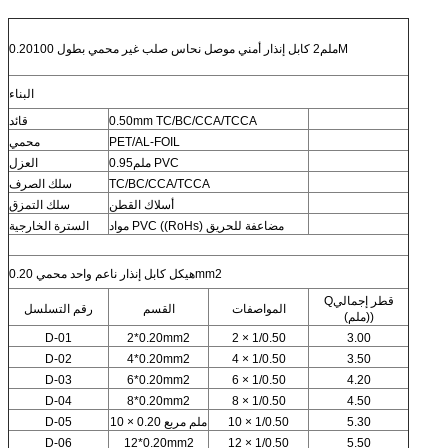
0.20ملم2 كابل إنذار أمني موصل نحاس صلب غير محمي بطول 100M
البناء
0.50mm TC/BC/CCA/TCCA
قائد
PET/AL-FOIL
محمي
0.95ملم PVC
العزل
TC/BC/CCA/TCCA
سلك الصرف
أسلاك القطن
سلك التمزق
مواد PVC ((RoHs) مضاعفة للحريق
السترة الخارجية
هيكل كابل إنذار ناعم واحد محمي 0.20mm2
Qقطر إجمالي
المواصفات
القسم
رقم التسلسل
((ملم)
D-01
2*0.20mm2
2 × 1/0.50
3.00
D-02
4*0.20mm2
4 × 1/0.50
3.50
D-03
6*0.20mm2
6 × 1/0.50
4.20
D-04
8*0.20mm2
8 × 1/0.50
4.50
5.30
10 × 1/0.50
10 × 0.20 ملم مربع
D-05
D-06
12*0.20mm2
12 × 1/0.50
5.50