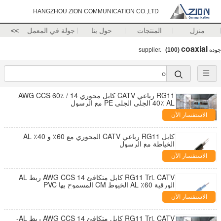
HANGZHOU ZION COMMUNICATION CO.,LTD
منزل
المنتجات
حول بنا
جولة في المعمل
>>
coaxial
جودة
supplier.
(100)
RG11 رباعي CATV كابل محوري 14 AWG CCS 60٪ /
40٪ AL الجلي الجلي PE مع الرسول
الاستفسار الآن
كابل RG11 رباعي CATV المحوري مع 60٪ و 40٪ AL
الخياطة مع الرسول
الاستفسار الآن
RG11 Tri. CATV كابل متكافئ 14 AWG CCS ربط AL
الورقية 60٪ AL الخيوط CM المسموح بها PVC
الاستفسار الآن
RG11 Tri. CATV كابل متكافئ 14 AWG CCS ربط AL-