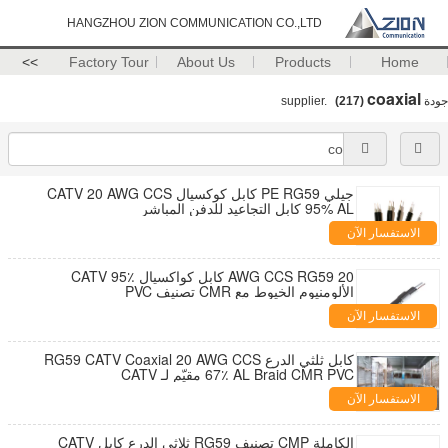
HANGZHOU ZION COMMUNICATION CO.,LTD
>>
Factory Tour
About Us
Products
Home
coaxial
جودة
supplier.
(217)
جيلي PE RG59 كابل كوكسيال CATV 20 AWG CCS
95% AL كابل التجاعيد للدفن المباشر
الاستفسار الآن
20 AWG CCS RG59 كابل كواكسيال CATV 95٪
الألومنيوم الخيوط مع CMR تصنيف PVC
الاستفسار الآن
كابل ثلثي الدرع RG59 CATV Coaxial 20 AWG CCS
67٪ AL Braid CMR PVC مقيّم لـ CATV
الاستفسار الآن
الكاملة CMP تصنيف RG59 ثلاثي الدرع كابل CATV