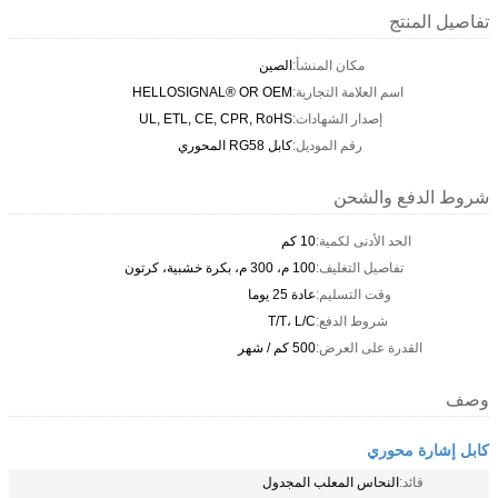
تفاصيل المنتج
مكان المنشأ:
الصين
اسم العلامة التجارية:
HELLOSIGNAL® OR OEM
إصدار الشهادات:
UL, ETL, CE, CPR, RoHS
رقم الموديل:
كابل RG58 المحوري
شروط الدفع والشحن
الحد الأدنى لكمية:
10 كم
تفاصيل التغليف:
100 م، 300 م، بكرة خشبية، كرتون
وقت التسليم:
عادة 25 يوما
شروط الدفع:
T/T، L/C
القدرة على العرض:
500 كم / شهر
وصف
كابل إشارة محوري
قائد:
النحاس المعلب المجدول