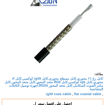
بطاقة:
كابل رغ 11 محوري,كابل مسطح محوري,كابل rg59 كوكسي,كابل rf
محوري,كابل rg6 كوكسي,كابل RG6 متحد المحور,كابل متحد المحور,كابل
مكبر الصوت المتكامل,كابل متحد المحور RG59,أجهزة توصيل الكابلات
المتجانسة
rg59 coax cable
flat coaxial cable
,
,
احصل على افضل سعر ل