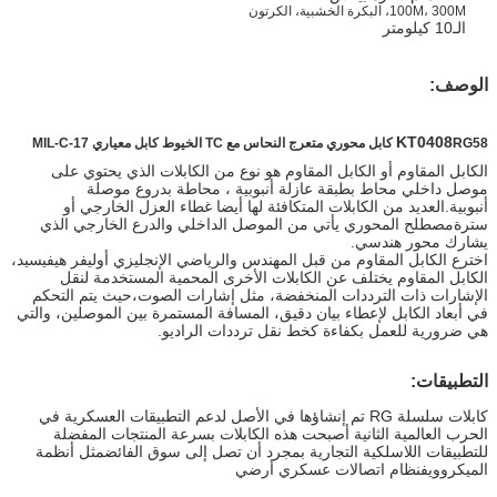
100M، 300M، البكرة الخشبية، الكرتون
الـ10 كيلومتر
الوصف:
KT0408
RG58 كابل محوري متعرج النحاس مع TC الخيوط كابل معياري MIL-C-17
الكابل المقاوم أو الكابل المقاوم هو نوع من الكابلات الذي يحتوي على
موصل داخلي محاط بطبقة عازلة أنبوبية ، محاطة بدروع موصلة
أنبوبية.العديد من الكابلات المتكافئة لها أيضا غطاء العزل الخارجي أو
سترةمصطلح المحوري يأتي من الموصل الداخلي والدرع الخارجي الذي
يشارك محور هندسي.
اخترع الكابل المقاوم من قبل المهندس والرياضي الإنجليزي أوليفر هيفيسيد،
الكابل المقاوم يختلف عن الكابلات الأخرى المحمية المستخدمة لنقل
الإشارات ذات الترددات المنخفضة، مثل إشارات الصوت،حيث يتم التحكم
في أبعاد الكابل لإعطاء بيان دقيق، المسافة المستمرة بين الموصلين، والتي
هي ضرورية للعمل بكفاءة كخط نقل ترددات الراديو.
التطبيقات:
كابلات سلسلة RG تم إنشاؤها في الأصل لدعم التطبيقات العسكرية في
الحرب العالمية الثانية أصبحت هذه الكابلات بسرعة المنتجات المفضلة
للتطبيقات اللاسلكية التجارية بمجرد أن تصل إلى سوق الفائضمثل أنظمة
الميكروويفنظام اتصالات عسكري أرضي