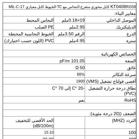
KT0408
RG58 كابل محوري متعرج النحاس مع TC الخيوط كابل معياري MIL-C-17
معايير البناء:
الموصل الداخلي
19×0.18ملم
النحاس المحنط
الديليكتريك
2.95ملم
PE الصلب
الدرع
الرقم 3.50ملم
الخيوط النحاسية المحنطة
سترة
4.95ملم
PVC (اللون حسب اختيارك)
الخصائص الكهربائية
السعة
101.05 pF/m
عائق
50 Ω
سرعة التكاثر
66%
أقصى فولتاج تشغيل (VMS)
1900
نطاق درجة حرارة التشغيل
-20 °C إلى 70 °C
(PVC)
RoHS
نعم
الضعف ((20 درجة مئوية):
التردد (MHZ)
الحد الأقصى للتخفيف
(dB/100m)
100
15.10