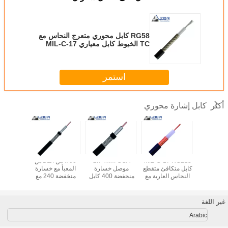
RG58 كابل محوري متعرج النحاس مع
TC الخيوط كابل معياري MIL-C-17
استمر
كابل إشارة محوري
أكثر
 منخفضة
MIL-C-17 RG213
2.74mm CCA
90 ٪ من النحاس
 كابل محوري
كابل متكافئ متقطع
موصل خسارة
المعبأ مع خسارة
محوري م
TC مع سترة PE
النحاس العارية مع
منخفضة 400 كابل
منخفضة 240 مع
النحاس 
كابل 50 أوم لـ WLL
ب.س.
محوري 50 أوم لربط
1.42 ملم النحاس
بالفضة 
، G
الهوائي
العارية و PE جاكيت
أو
غير اللغة
Arabic