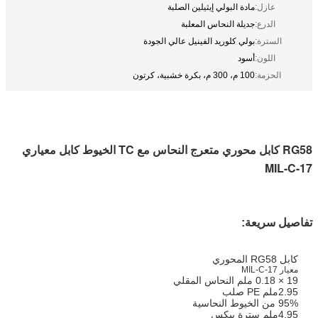
عازل:
مادة البولي إيثيلين الصلبة
الدرع:
جديلة النحاس المعلبة
السترة:
بولي كلوريد الفينيل عالي الجودة
اللون:
أسود
الحزمة:
100 م، 300 م، بكرة خشبية، كرتون
RG58 كابل محوري متعرج النحاس مع TC الخيوط كابل معياري
MIL-C-17
تفاصيل سريعة:
كابل RG58 المحوري
معيار MIL-C-17
19 × 0.18 ملم النحاس المقلي
2.95ملم PE صلب
95% من الخيوط النحاسية
4.95ملم سترة بيكس