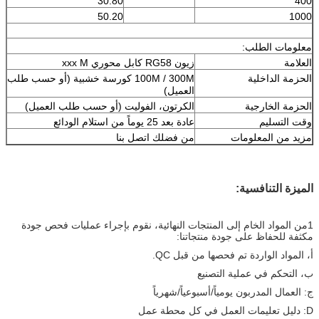
30.80
400
50.20
1000
معلومات الطلب:
العلامة
زيون RG58 كابل محوري xxx M
الحزمة الداخلية
100M / 300M كورسة خشبية (أو حسب طلب
العميل)
الحزمة الخارجية
الكرتون، الفوليت (أو حسب طلب العميل)
وقت التسليم
عادة بعد 25 يوماً من استلام الودائع
مزيد من المعلومات
من فضلك اتصل بنا
الميزة التنافسية:
1من المواد الخام إلى المنتجات النهائية، نقوم بإجراء عمليات فحص جودة
مكثفة للحفاظ على جودة منتجاتنا:
أ، المواد الواردة تم فحصها من قبل QC.
ب، التحكم في عملية التصنيع
ج: العمال المدربون يومياً/أسبوعياً/شهرياً
D: دليل تعليمات العمل في كل محطة عمل