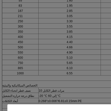
55
1.60
83
1.95
187
2.85
211
3.05
250
3.30
300
3.55
350
3.85
400
4.15
450
4.40
500
4.66
550
4.90
600
5.10
750
5.65
865
6.10
1000
6.55
الخصائص الميكانيكية والبيئية:
10 مرات قطر الكابل
نصف قطر انحناء الكابل
-20 °C إلى 60 °C
نطاق درجة حرارة التشغيل
0.268"±0.006"/6.81±0.15mm PE
أبعاد الكابلات