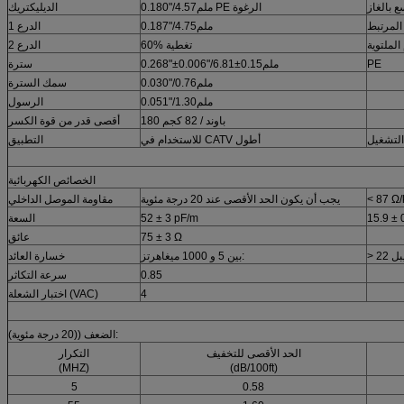
ع بالغاز
0.180"/4.57ملم PE الرغوة
الديليكتريك
 المرتبط
0.187"/4.75ملم
الدرع 1
الملتوية
60% تغطية
الدرع 2
PE
0.268"±0.006"/6.81±0.15ملم
سترة
0.030"/0.76ملم
سمك السترة
0.051"/1.30ملم
الرسول
180 باوند / 82 كجم
أقصى قدر من قوة الكسر
التشغيل
للاستخدام في CATV أطول
التطبيق
الخصائص الكهربائية
يجب أن يكون الحد الأقصى عند 20 درجة مئوية
مقاومة الموصل الداخلي
15.9 ± 0
52 ± 3 pF/m
السعة
75 ± 3 Ω
عائق
سيبل
بين 5 و 1000 ميغاهرتز:
خسارة العائد
0.85
سرعة التكاثر
4
اختبار الشعلة (VAC)
الضعف ((20 درجة مئوية):
الحد الأقصى للتخفيف
التكرار
(MHZ)
(dB/100ft)
5
0.58