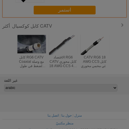
استمر
كابل كوكسيال CATV
أكثر
كابل RG6 CATV
CATV RG6 18
الاقتصاد RG6
كابل RG6 CATV
كاب
Coaxial في 20M
AWG CCS كابل
CATV كابل محوري
Coaxial مع وصلة
oaxial
بط الضغط
ثنائي محمي محوري
18 AWG CCS 40٪
الضغط في طول
ا الرقمية
تم تحويله إلى 3.0
الألومنيوم الخياطة
25M للهوائيات
GHz للأنطينات
للتلفزيون الأقمار
التلفزيونية
الخياطة ل
الصناعية
الفض
غير اللغة
منزل
|
حول بنا
|
اتصل بنا
منظر مكتبيّ