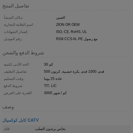
تفاصيل المنتج
الصين
مكان المنشأ:
ZION OR OEM
اسم العلامة التجارية:
ISO, CE, RoHS, UL
إصدار الشهادات:
RG6 CCS AL PE مع رسول
رقم الموديل:
شروط الدفع والشحن
30 كم
الحد الأدنى لكمية:
500 قدم، 1000 قدم، بكرة خشبية، كرتون
تفاصيل التغليف:
عادة 25 يوما
وقت التسليم:
T/T، L/C
شروط الدفع:
3000 كم / شهر
القدرة على العرض:
وصف
كابل كوكسيال CATV
نحاس يرتدون الصلب
قائد: