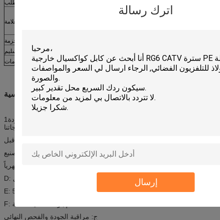
معلومات الطلب:
اترك رسالة
زيون KT0604 RG6 60% AL PE Messenger
العلامة
××× M/FT
كابلات كوكسيال CATV
500 قدم، 1000 قدم، بكرة خشبية، كرتون
الحزمة
عادة بعد 25 يوماً من استلام الودائع
وقت التسليم
من فضلك اتصل بنا
مزيد من المعلومات
الميزة التنافسية:
1من المواد الخام إلى المنتجات النهائية، نقوم بإجراء عمليات فحص جودة
مكثفة للحفاظ على جودة منتجاتنا:
أ، المواد الواردة تم فحصها من قبل QC.
ب، التحكم في عملية التصنيع
ج: العمال المدربون يومياً/أسبوعياً/شهرياً
D: دليل تعليمات العمل في كل محطة عمل
إرسال
E: تم تنفيذ نظام 5S
F: إجراءات صيانة الآلة
ج: مراقبة الجودة والفحص النهائي