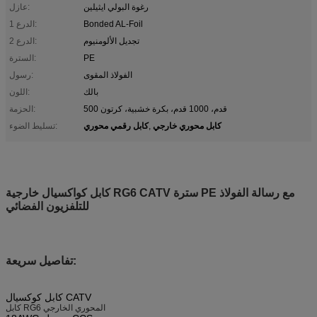
رغوة البولي ايثيلين
عازل:
Bonded AL-Foil
الدرع 1:
تجديل الألومنيوم
الدرع 2:
PE
السترة:
الفولاذ المقوى
رسول:
بالك
اللون:
500 قدم، 1000 قدم، بكرة خشبية، كرتون
الحزمة:
كابل محوري خارجي
كابل رقمي محوري
,
تسليط الضوء:
كابل كواكسيال خارجية RG6 CATV سترة PE مع رسالة الفولاذ
للتلفزيون الفضائي
تفاصيل سريعة:
كابل كوكسيال CATV
كابل RG6 المحوري الخارجي