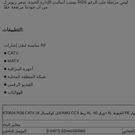
بسبب أساليب الإدارة الجيدة، سعر زيونز لـ RG6 ليس مرتفعًا على الرغم
من أن جودتنا مرتفعة حقًا.
التطبيقات:
مناسبة لنقل إشارات RF
■ CATV
■ MATV
■ أجهزة المراقبة
■ شبكة المنطقة المحلية
■ الفيديو الرقمي
■ الهوائيات
60٪ AL الخيوط PE مع رسول
معايير البناء:
بالنحاس
0.040"/1.02mm/18AWG
الموصل الداخلي