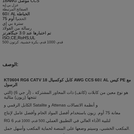
18AWG موصل CCS
عزل بي.إيه
الصفائح المرتبطة
60٪ AL الخياطة
75 أوم I
الحجم
سترة بي إي
رسالة من الفولاذ
تم اختبارها عند 3.0 جيگاهرتز
ISO,CE,RoHS,UL
500 قدم، 1000 قدم، بكرة خشبية، كرتون
الوصف:
KT0604 RG6 CATV كابل كوكسيال 18 AWG CCS 60٪ AL كيس PE مع
الرسول
هو نوع معين من كابلات (كاتف) ذات المحاور المشتركة ، (آر جي 6) (التي
تنتجها (زيون) مثالية
الكابل الرقمي و Satalite و Attenas و أنظمة الاتصالات
معانة 75 أوم. زيون باستخدام أفضل المواد الخام وأفضل عامل لإنتاج
RG 6 لتلبية الأداء العالي في التطبيق العملي.
500 قدم، 1000 قدم
المكعب الخشبي، وسيتم وضعها على المنصة لحماية المكعب وأسهل حمل.