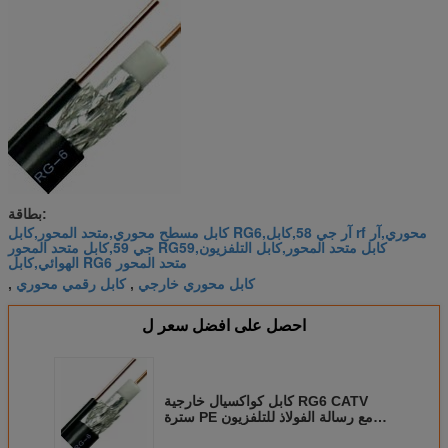
بطاقة:
كابل مسطح محوري,متحد المحور,كابل RG6,آر جي 58,كابل rf محوري,آر
جي 59,كابل متحد المحور RG59,كابل متحد المحور,كابل التلفزيون
الهوائي,كابل RG6 متحد المحور
كابل محوري خارجي
كابل رقمي محوري
,
,
احصل على افضل سعر ل
كابل كواكسيال خارجية RG6 CATV
سترة PE مع رسالة الفولاذ للتلفزيون
الفضائي