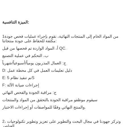
الميزة التنافسية:
1من المواد الخام إلى المنتجات النهائية، نقوم بإجراء عمليات فحص جودة
مكثفة للحفاظ على جودة منتجاتنا:
أ، المواد الواردة تم فحصها من قبل QC.
ب، التحكم في عملية التصنيع
ج: العمال المدربون يومياً/أسبوعياً/شهرياً
D: دليل تعليمات العمل في كل محطة عمل
E: تم تنفيذ نظام 5S
F: إجراءات صيانة الآلة
ج: مراقبة الجودة والفحص النهائي
سيقوم موظفو مراقبة الجودة بالتحقق من المواد والمنتجات
والمنتج النهائي وفقًا للمواصفات أو إجراءات الاختبار.
2، وتركز جهودنا في مجال البحث والتطوير على تعزيز وتطوير تكنولوجيات
العناصر