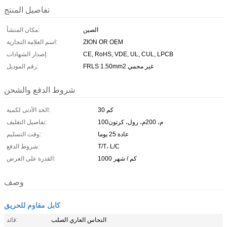
تفاصيل المنتج
الصين
مكان المنشأ:
ZION OR OEM
اسم العلامة التجارية:
CE, RoHS, VDE, UL, CUL, LPCB
إصدار الشهادات:
FRLS 1.50mm2 غير محمي
رقم الموديل:
شروط الدفع والشحن
30 كم
الحد الأدنى لكمية:
100م، 200م، رول، كرتون
تفاصيل التغليف:
عادة 25 يوما
وقت التسليم:
T/T، L/C
شروط الدفع:
1000 كم / شهر
القدرة على العرض:
وصف
كابل مقاوم للحريق
النحاس العاري الصلب
قائد: