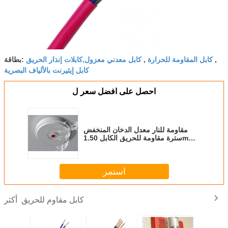
كابل المقاومة للحرارة
كابل معدني معزول,كابلات إنذار الحريق
,
,
بطاقة:
كابل إيثيرنت بالألياف البصرية
احصل على افضل سعر ل
مقاومة للنار معدل الدخان المنخفض
سترة مقاومة للحريق الكابل 1.50mm2
غير محمي 4 نواة
استمر
كابل مقاوم للحريق
أكثر