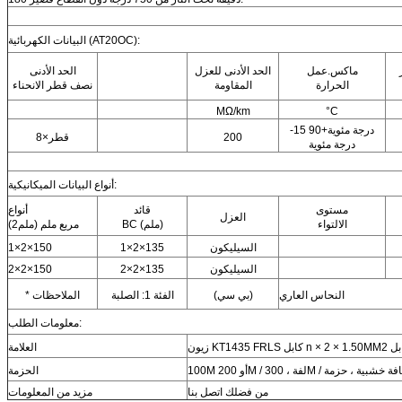
البيانات الكهربائية (AT20OC):
ماكس.عمل
الحد الأدنى للعزل
الحد الأدنى
الحرارة
المقاومة
نصف قطر الانحناء
MΩ/km
°C
-15 درجة مئوية+90
200
8×قطر
درجة مئوية
أنواع البيانات الميكانيكية:
مستوى
قائد
أنواع
العزل
الالتواء
BC (ملم)
مربع ملم (ملم2)
السيليكون
1×2×135
1×2×150
السيليكون
2×2×135
2×2×150
النحاس العاري
(بي سي)
الفئة 1: الصلبة
* الملاحظات
معلومات الطلب:
العلامة
أو 200M / لفة ، 300M / لفافة خشبية ، حزمة
الحزمة
من فضلك اتصل بنا
مزيد من المعلومات