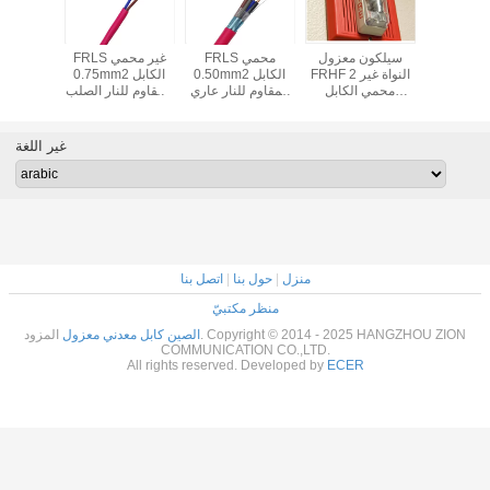
كابل PH30 المقاوم
سيلكون معزول
FRLS محمي
FRLS غير محمي
للنار 1.0mm2
FRHF 2 النواة غير
0.50mm2 الكابل
0.75mm2 الكابل
الدرجة 5 الوعاء
محمي الكابل
المقاوم للنار عاري
المقاوم للنار الصلب
المقاوم
ليكوني
المقاوم للنار لنظام
موصل النحاس مع
العارية النحاس
النحاس 
سي سترة
الحريق
سترة FRLS
السيليكون المطاط
LSZ
ست
غير اللغة
منزل
|
حول بنا
|
اتصل بنا
منظر مكتبيّ
الصين كابل معدني معزول
المزود. Copyright © 2014 - 2025 HANGZHOU ZION
COMMUNICATION CO.,LTD.
All rights reserved. Developed by
ECER