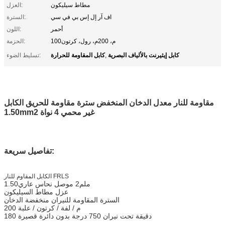
مطاط سيليكون
العزل:
اف آر إل إس بي في سي
السترة:
أحمر
اللون:
100م، 200م، رول، كرتون
الحزمة:
كابل إيثيرنت بالألياف البصرية
كابل المقاومة للحرارة
,
تسليط الضوء:
مقاومة للنار معدل الدخان المنخفض سترة مقاومة للحريق الكابل
1.50mm2 غير محمي 4 نواة
تفاصيل سريعة:
الكابل المقاوم للنار FRLS
1.50ملم2 موصل نحاس عاري
عزل مطاط السيليكون
السترة المقاومة للنيران منخفضة الدخان
200 م / لفة / كرتون / علبة
180 دقيقة تحت نيران 750 درجة بدون دائرة قصيرة