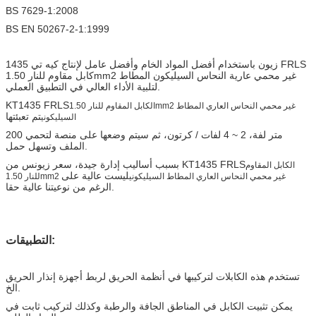
BS 7629-1:2008
BS EN 50267-2-1:1999
زيون باستخدام أفضل المواد الخام وأفضل عامل لإنتاج كيه تي 1435 FRLS
كابل مقاوم للنار 1.50mm2 غير محمي عارية النحاس السيليكون المطاط
لتلبية الأداء العالي في التطبيق العملي.
KT1435 FRLS
الكابل المقاوم للنار 1.50mm2 غير محمي النحاس العاري المطاط
تم تعبئتها
السيليكوني
200 متر لفة، 2 ~ 4 لفات / كرتون، ثم سيتم وضعها على منصة لتحمي
الملف وتسهل حمل.
بسبب أساليب إدارة جيدة، سعر زيونس من KT1435 FRLS
الكابل المقاوم
ليست عالية على
للنار 1.50mm2 غير محمي النحاس العاري المطاط السيليكوني
الرغم من نوعيتنا عالية حقا.
التطبيقات:
تستخدم هذه الكابلات لتركيبها في أنظمة الحريق لربط أجهزة إنذار الحريق
الخ.
يمكن تثبيت الكابل في المناطق الجافة والرطبة وكذلك لتركيب ثابت في